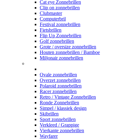
Cat eye Zonnebrillen
Clip on zonnebrillen
Clubmaster
Computerbril
Festival zonnebrillen
Fietsbrillen
Flip Up Zonnebrillen
Golf zonnebrillen
Grote / oversize zonnebrillen
Houten zonnebrillen / Bamboe
Miljonair zonnebrillen
Ovale zonnebrillen
Overzet zonnebrillen
Polaroid zonnebrillen
Racer zonnebrillen
Retro / Vintage Zonnebrillen
Ronde Zonnebrillen
Simpel / klassiek design
Skibrillen
Sport zonnebrillen
Verkleed / Grappige
Vierkante zonnebrillen
Wayfarer