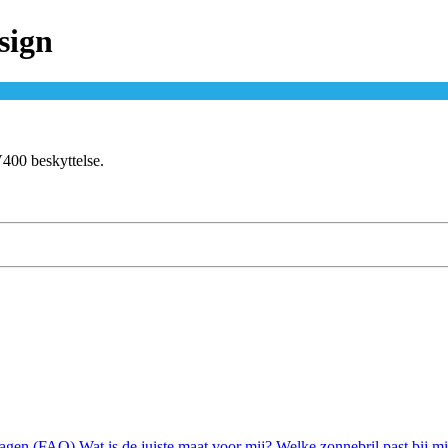
sign
V400 beskyttelse.
ragen (FAQ)
Wat is de juiste maat voor mij?
Welke zonnebril past bij m