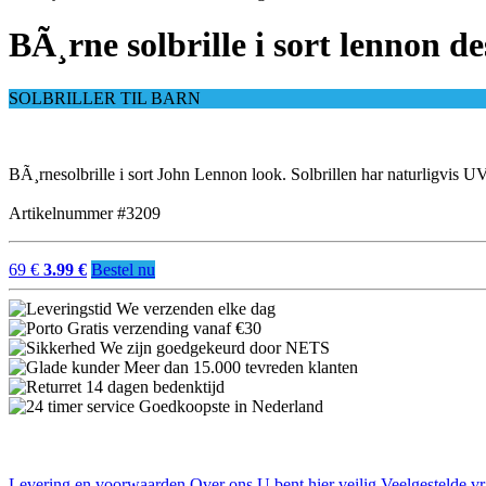
BÃ¸rne solbrille i sort lennon de
SOLBRILLER TIL BARN
BÃ¸rnesolbrille i sort John Lennon look. Solbrillen har naturligvis U
Artikelnummer #3209
69 €
3.99 €
Bestel nu
We verzenden elke dag
Gratis verzending vanaf €30
We zijn goedgekeurd door NETS
Meer dan 15.000 tevreden klanten
14 dagen bedenktijd
Goedkoopste in Nederland
Levering en voorwaarden
Over ons
U bent hier veilig
Veelgestelde v